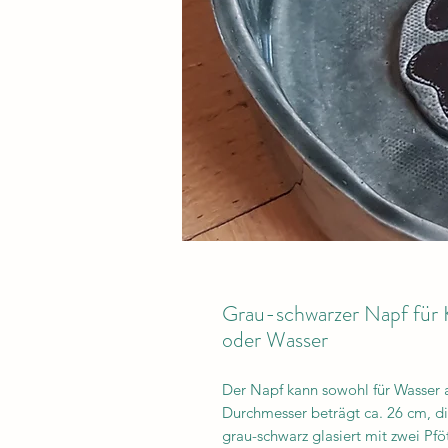
Grau-schwarzer Napf für K
oder Wasser
Der Napf kann sowohl für Wasser a
Durchmesser beträgt ca. 26 cm, di
grau-schwarz glasiert mit zwei Pf