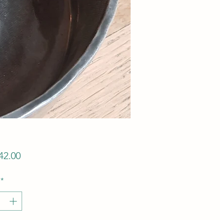
Preis
42.00
*