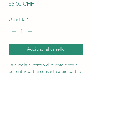
Prezzo
65,00 CHF
Quantità
*
Aggiungi al carrello
La cupola al centro di questa ciotola
per gatti/gattini consente a più gatti o
piccoli cani/cuccioli di mangiare dalla
ciotola contemporaneamente senza
che il cibo venga spinto avanti e
indietro. Diametro circa 32 cm, altezza
del bordo 6,5 cm. La ciotola è
smaltata in bianco