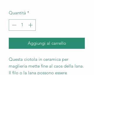
Quantità
*
Aggiungi al carrello
Questa ciotola in ceramica per
maglieria mette fine al caos della lana.
Il filo o la lana possono essere
facilmente infilati attraverso l'apertura
e il lavoro a maglia può essere fatto
senza bottoni.
Naturalmente, la ciotola può essere
utilizzata anche come fruttiera, ecc.