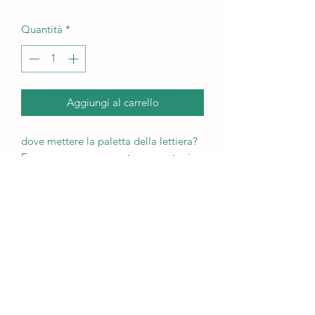
Quantità
*
Aggiungi al carrello
dove mettere la paletta della lettiera?
Ecco a cosa serve questo supporto, in
tinta con la lettiera. Il supporto per la
lettiera è alto circa 20 cm e il diametro
della base è di circa 10 cm. Questo
modello è smaltato in marrone-blu
Condizioni di spedizione
Spedisco il porta-lettiera in Svizzera. Le
spese di spedizione vengono