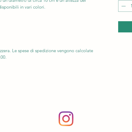
o un diametro di circa 16 cm e un'altezza del
sponibili in vari colori.
vizzera. Le spese di spedizione vengono calcolate
,00.