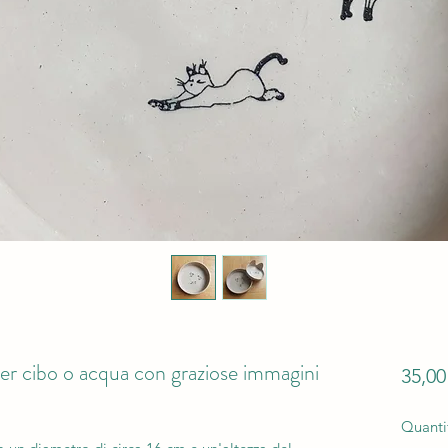
per cibo o acqua con graziose immagini
35,0
Quanti