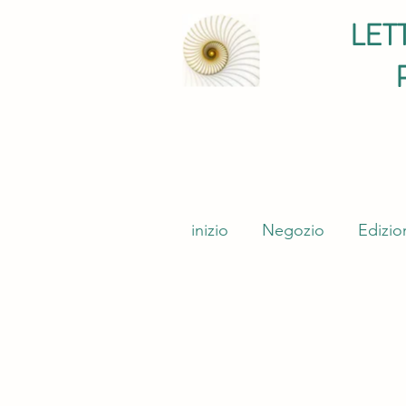
LET
inizio
Negozio
Edizio