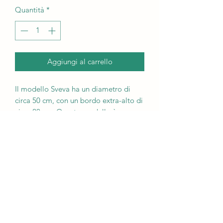
Quantità
*
Aggiungi al carrello
Il modello Sveva ha un diametro di
circa 50 cm, con un bordo extra-alto di
circa 20 cm. Questo modello è
smaltato con finitura bianca e beige,
che esalta il colore naturale dell'argilla
e crea uno stile shabby-chic. I gusci
sono molto decorativi e conferiscono
alla lettiera un'eccellente stabilità.
Termini di consegna