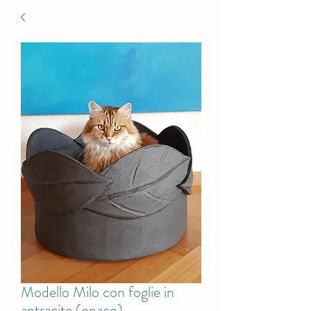
Modello Milo con foglie in
antracite (opaco)