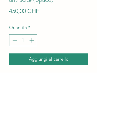
Prezzo
450,00 CHF
Quantità
*
Aggiungi al carrello
il modello Milo ha un diametro di circa
50 cm, l'altezza del bordo è di circa 18
cm, con le foglie l'altezza del bordo è
di circa 30-33 cm, quindi ideale per i
gatti che amano scavare. Questo
modello è smaltato in antracite opaco.
Condizioni di spedizione