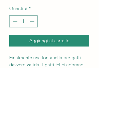
Quantità
*
Aggiungi al carrello
Finalmente una fontanella per gatti
davvero valida! I gatti felici adorano
bere acqua fresca e corrente. Questa
fontanella incoraggia il tuo gatto a
bere di più. Ideale anche per cani di
piccola taglia.
Termini di consegna
Spedisco le ciotole per gatti in
Svizzera. Le spese di spedizione