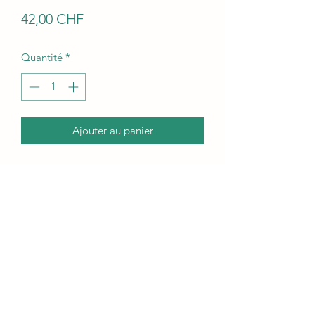
Prix
42,00 CHF
Quantité
*
Ajouter au panier
La gamelle peut être utilisée aussi bien
pour l'eau que pour la nourriture.
Diamètre d'environ 26cm, hauteur du
bord 3cm. La gamelle est émaillée en
bleu turquoise avec une touche de
couleur bleue royale au centre.
Conditions de livraison