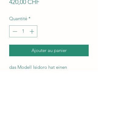
Prix
420,00 CHF
Quantité
*
Ajouter au panier
das Modell Isidoro hat einen
Durchmesser von ca 50 cm, die
Randhöhe beträgt ca 20 cm, mit den
Fischen beträgt die Randhöhe ca 23-25
cm. Dieses Modell ist in türkisblau
glasiert, jeder Fisch ist in einer anderen
Farbe gehalten
Lieferkonditionen